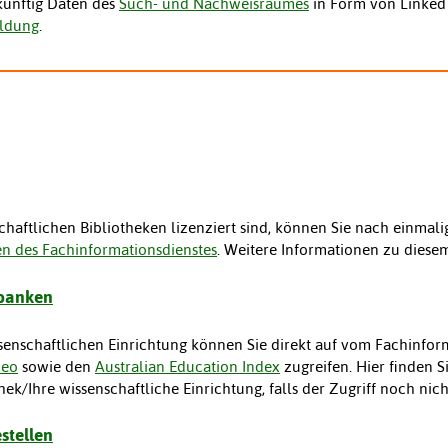
künftig Daten des
Such- und Nachweisraumes
in Form von Linked D
ildung
.
schaftlichen Bibliotheken lizenziert sind, können Sie nach einmal
 des Fachinformationsdienstes
. Weitere Informationen zu diesem
nbanken
enschaftlichen Einrichtung können Sie direkt auf vom Fachinform
deo
sowie den
Australian Education Index
zugreifen. Hier finden S
othek/Ihre wissenschaftliche Einrichtung, falls der Zugriff noch nic
estellen