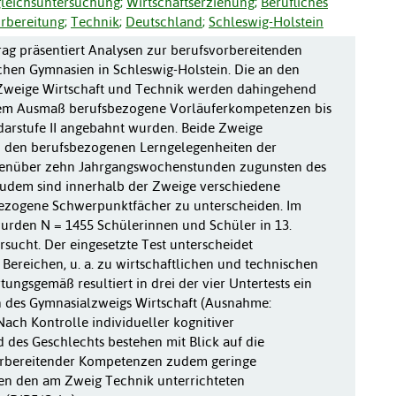
leichsuntersuchung
;
Wirtschaftserziehung
;
Berufliches
rbereitung
;
Technik
;
Deutschland
;
Schleswig-Holstein
rag präsentiert Analysen zur berufsvorbereitenden
chen Gymnasien in Schleswig-Holstein. Die an den
 Zweige Wirtschaft und Technik werden dahingehend
hem Ausmaß berufsbezogene Vorläuferkompetenzen bis
arstufe II angebahnt wurden. Beide Zweige
in den berufsbezogenen Lerngelegenheiten der
genüber zehn Jahrgangswochenstunden zugunsten des
Zudem sind innerhalb der Zweige verschiedene
bezogene Schwerpunktfächer zu unterscheiden. Im
urden N = 1455 Schülerinnen und Schüler in 13.
rsucht. Der eingesetzte Test unterscheidet
r Bereichen, u. a. zu wirtschaftlichen und technischen
ungsgemäß resultiert in drei der vier Untertests ein
 des Gymnasialzweigs Wirtschaft (Ausnahme:
Nach Kontrolle individueller kognitiver
 des Geschlechts bestehen mit Blick auf die
rbereitender Kompetenzen zudem geringe
en den am Zweig Technik unterrichteten