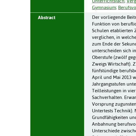
Unterrichtsfach
;
Verg
Gymnasium
;
Berufsvo
Der vorliegende Beit
Abstract
Funktion von berufli
Schulen etablierten
verglichen, in welc
zum Ende der Sekund
unterscheiden sich 
Oberstufe (zwölf ge
Zweigs Wirtschaft). 
fünfstündige berufs
April und Mai 2013 w
Jahrgangsstufen unte
Teilleistungen in vie
Sachverhalten. Erwart
Vorsprung zugunsten
Untertests Technik). 
Grundfähigkeiten und
Anbahnung berufsvo
Unterschiede zwisch