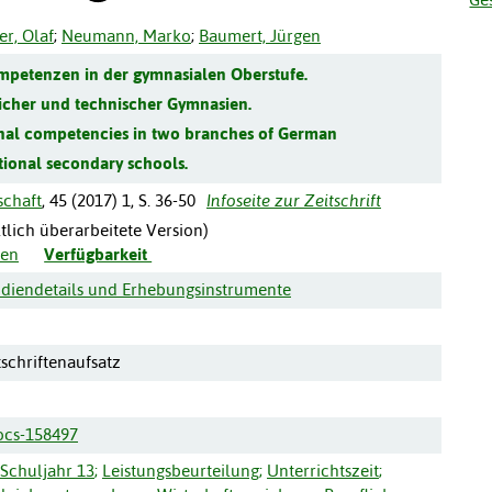
er, Olaf
;
Neumann, Marko
;
Baumert, Jürgen
petenzen in der gymnasialen Oberstufe.
licher und technischer Gymnasien.
nal competencies in two branches of German
ional secondary schools.
schaft
,
45
(
2017
)
1
,
S. 36-50
Infoseite zur Zeitschrift
tlich überarbeitete Version)
den
Verfügbarkeit
udiendetails und Erhebungsinstrumente
tschriftenaufsatz
ocs-158497
Schuljahr 13
;
Leistungsbeurteilung
;
Unterrichtszeit
;