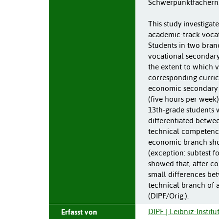
Schwerpunktfächern. 
This study investigat
academic-track vocat
Students in two bran
vocational secondary
the extent to which 
corresponding curricu
economic secondary s
(five hours per week)
13th-grade students w
differentiated betwe
technical competenci
economic branch show
(exception: subtest f
showed that, after co
small differences bet
technical branch of 
(DIPF/Orig.).
DIPF | Leibniz-Instit
Erfasst von