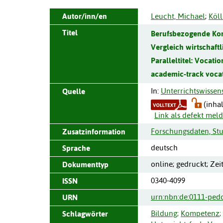
Autor/inn/en
Leucht, Michael
;
Köll
Titel
Berufsbezogende Kom
Vergleich wirtschaft
Paralleltitel:
Vocatio
academic-track vocat
In:
Unterrichtswissen
Quelle
(inhal
Link als defekt mel
Forschungsdaten, St
Zusatzinformation
deutsch
Sprache
online; gedruckt; Zei
Dokumenttyp
0340-4099
ISSN
urn:nbn:de:0111-ped
URN
Bildung
;
Kompetenz
;
Schlagwörter