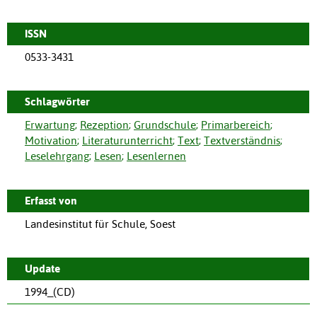
ISSN
0533-3431
Schlagwörter
Erwartung
;
Rezeption
;
Grundschule
;
Primarbereich
;
Motivation
;
Literaturunterricht
;
Text
;
Textverständnis
;
Leselehrgang
;
Lesen
;
Lesenlernen
Erfasst von
Landesinstitut für Schule, Soest
Update
1994_(CD)