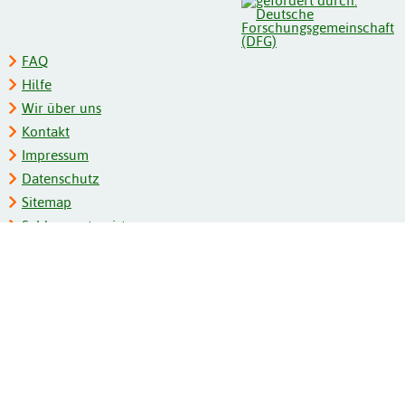
FAQ
Hilfe
Wir über uns
Kontakt
Impressum
Datenschutz
Sitemap
Schlagwortregister
Personenregister
Zeitschriftenliste
Kooperationspartner
Barrierefreiheit
BITV-Feedback
Gebärdensprache
Leichte Sprache