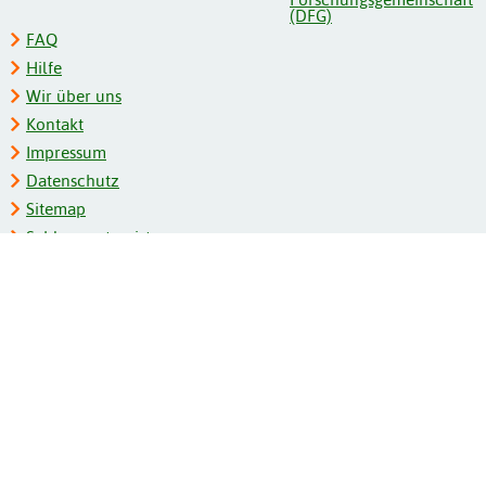
FAQ
Hilfe
Wir über uns
Kontakt
Impressum
Datenschutz
Sitemap
Schlagwortregister
Personenregister
Zeitschriftenliste
Kooperationspartner
Barrierefreiheit
BITV-Feedback
Gebärdensprache
Leichte Sprache
Bildungsportale des IZB