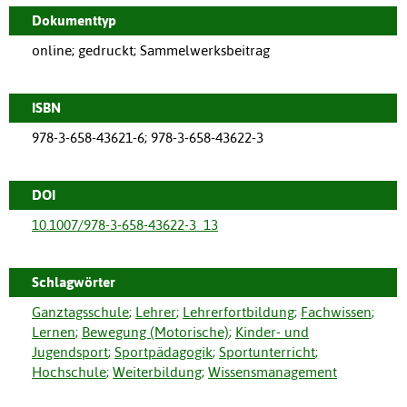
Dokumenttyp
online; gedruckt; Sammelwerksbeitrag
ISBN
978-3-658-43621-6; 978-3-658-43622-3
DOI
10.1007/978-3-658-43622-3_13
Schlagwörter
Ganztagsschule
;
Lehrer
;
Lehrerfortbildung
;
Fachwissen
;
Lernen
;
Bewegung (Motorische)
;
Kinder- und
Jugendsport
;
Sportpädagogik
;
Sportunterricht
;
Hochschule
;
Weiterbildung
;
Wissensmanagement