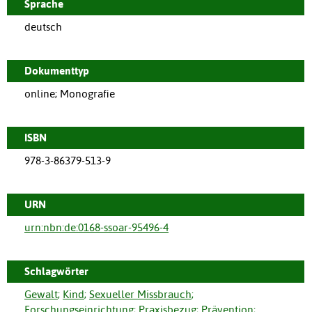
Sprache
deutsch
Dokumenttyp
online; Monografie
ISBN
978-3-86379-513-9
URN
urn:nbn:de:0168-ssoar-95496-4
Schlagwörter
Gewalt
;
Kind
;
Sexueller Missbrauch
;
Forschungseinrichtung
;
Praxisbezug
;
Prävention
;