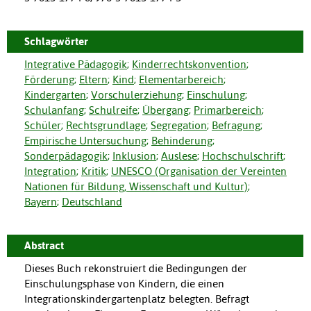
Schlagwörter
Integrative Pädagogik
;
Kinderrechtskonvention
;
Förderung
;
Eltern
;
Kind
;
Elementarbereich
;
Kindergarten
;
Vorschulerziehung
;
Einschulung
;
Schulanfang
;
Schulreife
;
Übergang
;
Primarbereich
;
Schüler
;
Rechtsgrundlage
;
Segregation
;
Befragung
;
Empirische Untersuchung
;
Behinderung
;
Sonderpädagogik
;
Inklusion
;
Auslese
;
Hochschulschrift
;
Integration
;
Kritik
;
UNESCO (Organisation der Vereinten
Nationen für Bildung, Wissenschaft und Kultur)
;
Bayern
;
Deutschland
Abstract
Dieses Buch rekonstruiert die Bedingungen der
Einschulungsphase von Kindern, die einen
Integrationskindergartenplatz belegten. Befragt