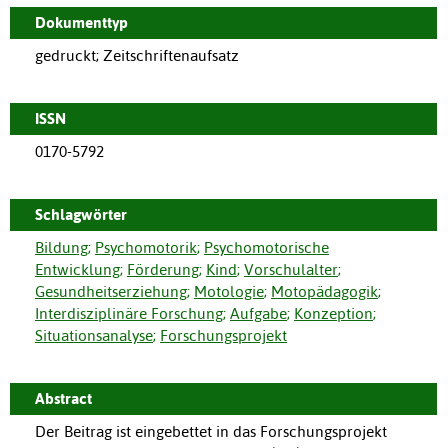
Dokumenttyp
gedruckt; Zeitschriftenaufsatz
ISSN
0170-5792
Schlagwörter
Bildung
;
Psychomotorik
;
Psychomotorische
Entwicklung
;
Förderung
;
Kind
;
Vorschulalter
;
Gesundheitserziehung
;
Motologie
;
Motopädagogik
;
Interdisziplinäre Forschung
;
Aufgabe
;
Konzeption
;
Situationsanalyse
;
Forschungsprojekt
Abstract
Der Beitrag ist eingebettet in das Forschungsprojekt