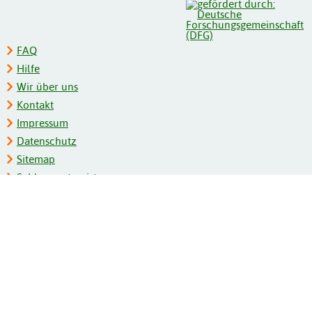
FAQ
Hilfe
Wir über uns
Kontakt
Impressum
Datenschutz
Sitemap
Schlagwortregister
Personenregister
Zeitschriftenliste
Kooperationspartner
Barrierefreiheit
BITV-Feedback
Gebärdensprache
Leichte Sprache