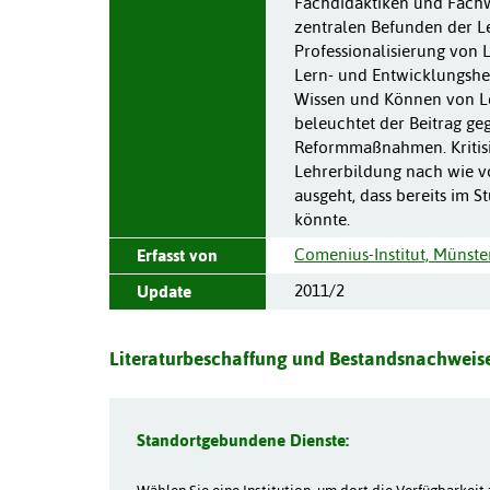
Fachdidaktiken und Fach
zentralen Befunden der Le
Professionalisierung von L
Lern- und Entwicklungsher
Wissen und Können von Leh
beleuchtet der Beitrag g
Reformmaßnahmen. Kritisie
Lehrerbildung nach wie v
ausgeht, dass bereits im
könnte.
Comenius-Institut, Münste
Erfasst von
2011/2
Update
Literaturbeschaffung und Bestandsnachweise
Standortgebundene Dienste: