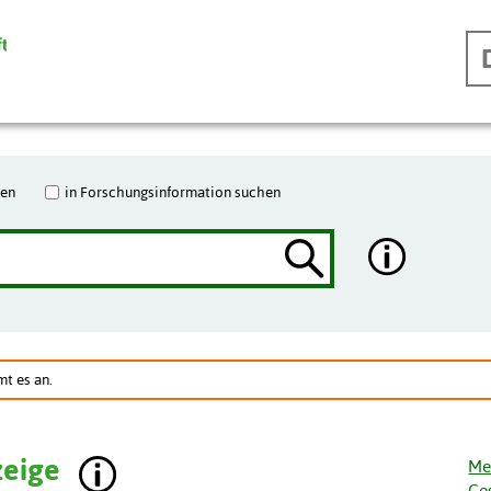
hen
in Forschungsinformation suchen
t es an.
zeige
Me
Ge