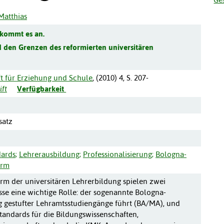
Matthias
 kommt es an.
 den Grenzen des reformierten universitären
ft für Erziehung und Schule
, (
2010
)
4
,
S. 207-
ift
Verfügbarkeit
satz
dards
;
Lehrerausbildung
;
Professionalisierung
;
Bologna-
orm
rm der universitären Lehrerbildung spielen zwei
isse eine wichtige Rolle: der sogenannte Bologna-
g gestufter Lehramtsstudiengänge führt (BA/MA), und
andards für die Bildungswissenschaften,