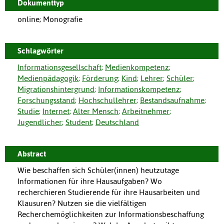
Dokumenttyp
online; Monografie
Schlagwörter
Informationsgesellschaft
;
Medienkompetenz
;
Medienpädagogik
;
Förderung
;
Kind
;
Lehrer
;
Schüler
;
Migrationshintergrund
;
Informationskompetenz
;
Forschungsstand
;
Hochschullehrer
;
Bestandsaufnahme
;
Studie
;
Internet
;
Alter Mensch
;
Arbeitnehmer
;
Jugendlicher
;
Student
;
Deutschland
Abstract
Wie beschaffen sich Schüler(innen) heutzutage
Informationen für ihre Hausaufgaben? Wo
recherchieren Studierende für ihre Hausarbeiten und
Klausuren? Nutzen sie die vielfältigen
Recherchemöglichkeiten zur Informationsbeschaffung