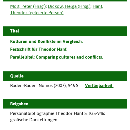
Molt, Peter (Hrsg.)
;
Dickow, Helga (Hrsg.)
;
Hanf,
Theodor (gefeierte Person)
Titel
Kulturen und Konflikte im Vergleich.
Festschrift für Theodor Hanf.
Paralleltitel:
Comparing cultures and conflicts.
Quelle
Baden-Baden
:
Nomos
(
2007
),
946 S.
Verfügbarkeit
Beigaben
Personalbibliographie Theodor Hanf S. 935-946;
grafische Darstellungen