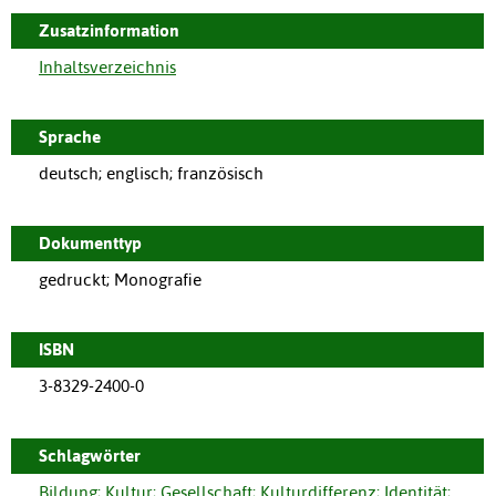
Zusatzinformation
Inhaltsverzeichnis
Sprache
deutsch; englisch; französisch
Dokumenttyp
gedruckt; Monografie
ISBN
3-8329-2400-0
Schlagwörter
Bildung
;
Kultur
;
Gesellschaft
;
Kulturdifferenz
;
Identität
;