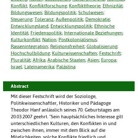
Konflikt
;
Konfliktforschung
;
Konflikttheorie
;
Ethnizität
;
Bildungswesen
;
Bildungspolitik
;
Schulwesen
;
Steuerung
;
Toleranz
;
Außenpolitik
;
Demokratie
;
Entwicklungsland
;
Entwicklungspolitik
;
Ethnische
Identität
;
Friedenspolitik
;
Internationale Beziehungen
;
Kulturkonflikt
;
Nation
;
Postkolonialismus
;
Rassenintegration
;
Religionsfreiheit
;
Globalisierung
;
Hochschulbildung
;
Kulturwissenschaften
;
Festschrift
;
Pluralität
;
Afrika
;
Arabische Staaten
;
Asien
;
Europa
;
Israel
;
Lateinamerika
;
Palästina
Abstract
Mit dieser Festschrift wird der Soziologe,
Politikwissenschaftler, Historiker und Pädagoge
Theodor Hanf anlässlich seines 70. Geburtstages am
20.03.2007 geehrt. "Sein hauptsächliches Interesse gilt
unterschiedlichen Kulturen, den Konflikten in und
zwischen ihnen, immer mit dem Blick auf die
Möglichkeiten, solche Konflikte friedlich und