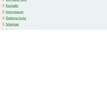
Kontakt
Impressum
Datenschutz
Sitemap
Schlagwortregister
Personenregister
Zeitschriftenliste
Kooperationspartner
Barrierefreiheit
BITV-Feedback
Gebärdensprache
Leichte Sprache
Bildungsportale des IZB