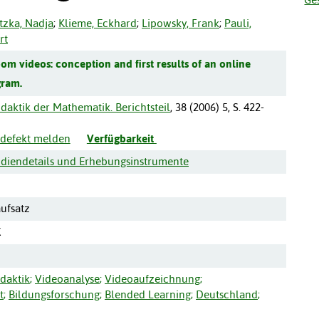
tzka, Nadja
;
Klieme, Eckhard
;
Lipowsky, Frank
;
Pauli,
rt
om videos: conception and first results of an online
gram.
idaktik der Mathematik. Berichtsteil
,
38
(
2006
)
5
,
S. 422-
s defekt melden
Verfügbarkeit
udiendetails und Erhebungsinstrumente
aufsatz
X
daktik
;
Videoanalyse
;
Videoaufzeichnung
;
t
;
Bildungsforschung
;
Blended Learning
;
Deutschland
;