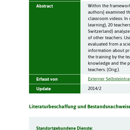
Within the framework
Abstract
authors] examined th
classroom videos. In 
learning), 20 teache
Switzerland) analyze
of other teachers. Us
evaluated from a scie
information about pr
the training by the t
knowledge and the pa
teachers. (Orig.).
Externer Selbsteintra
Erfasst von
2014/2
Update
Literaturbeschaffung und Bestandsnachweise
Standortgebundene Dienste: