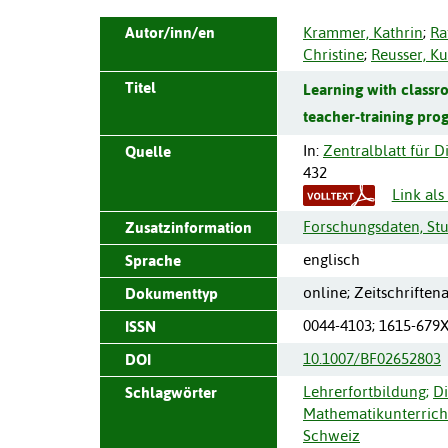
Autor/inn/en
Krammer, Kathrin
;
Ra
Christine
;
Reusser, Ku
Titel
Learning with classro
teacher-training pro
In:
Zentralblatt für D
Quelle
432
Link al
Forschungsdaten, St
Zusatzinformation
englisch
Sprache
online; Zeitschriften
Dokumenttyp
0044-4103; 1615-679
ISSN
10.1007/BF02652803
DOI
Lehrerfortbildung
;
Di
Schlagwörter
Mathematikunterrich
Schweiz