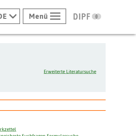
DE
Menü
Erweiterte Literatursuche
rkzettel
speicherte Suchfragen Formularsuche