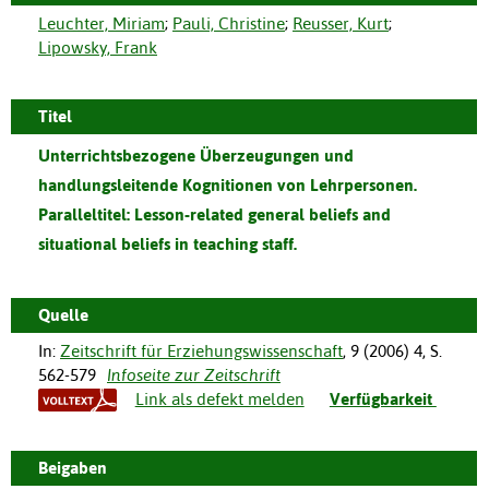
Leuchter, Miriam
;
Pauli, Christine
;
Reusser, Kurt
;
Lipowsky, Frank
Titel
Unterrichtsbezogene Überzeugungen und
handlungsleitende Kognitionen von Lehrpersonen.
Paralleltitel:
Lesson-related general beliefs and
situational beliefs in teaching staff.
Quelle
In:
Zeitschrift für Erziehungswissenschaft
,
9
(
2006
)
4
,
S.
562-579
Infoseite zur Zeitschrift
Link als defekt melden
Verfügbarkeit
Beigaben