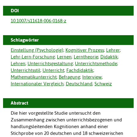
DOI
10.1007/s11618-006-0168-z
Schlagwörter
Einstellung (Psychologie)
;
Kognitiver Prozess
;
Lehrer
;
Lehr-Lern-Forschung
;
Lernen
;
Lerntheorie
;
Didaktik
;
Lehren
;
Unterrichtsgestaltung
;
Unterrichtsmethode
;
Unterrichtsstil
;
Unterricht
;
Fachdidaktik
;
Mathematikunterricht
;
Befragung
;
Interview
;
Internationaler Vergleich
;
Deutschland
;
Schweiz
Abstract
Die hier vorgestellte Studie untersucht den
Zusammenhang zwischen unterrichtsbezogenen und
handlungsleitenden Kognitionen anhand einer
Stichprobe von 20 deutschen und 18 schweizerischen