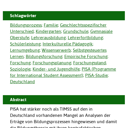
Schlagwörter
Bildungsprozess
;
Familie
;
Geschlechtsspezifischer
Unterschied
;
Kindergarten
;
Grundschule
;
Gymnasiale
Oberstufe
;
Lehrerausbildung
;
Lehrerfortbildung
;
Schülerleistung
;
Interkulturelle Pädagogik
;
Lernumgebung
;
Wissenserwerb
;
Selbstgesteuertes
Lernen
;
Bildungsforschung
;
Empirische Forschung
;
Forschung
;
Forschungsplanung
;
Forschungsstand
;
Soziologie
;
Kinder- und Jugendhilfe
;
PISA (Programme
for International Student Assessment)
;
PISA-Studie
;
Deutschland
Abstract
PISA hat stärker noch als TIMSS auf den in
Deutschland vorhandenen Mangel an Analysen der
Erträge von Bildungsprozessen hingewiesen und damit
die Bildungstheorie mit ihren kontrafaktischen