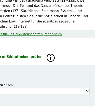
rschung - Ist das Paradigma verblaßt? (119-135); Uwe
olismus - Der Teil und das Ganze müssen bei Theorie
erden (137-150); Michael Spielmann: Systemik und
Beitrag leisten sie für die Sozialarbeit in Theorie und
achim Löw: Internet für die sozialpädagogische
führung (165-188).
tut für Sozialwissenschaften, Mannheim
 in Bibliotheken prüfen
zu prüfen: