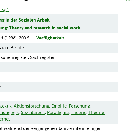
rsg.)
g in der Sozialen Arbeit.
zung:
Theory and research in social work.
nd
(
1998
),
200 S.
Verfügbarkeit
ziale Berufe
sonenregister; Sachregister
e
lektik
;
Aktionsforschung
;
Empirie
;
Forschung
;
pädagogik
;
Sozialarbeit
;
Paradigma
;
Theorie
;
Theorie-
ternet
hat während der vergangenen Jahrzehnte in einigen