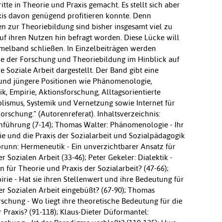
itte in Theorie und Praxis gemacht. Es stellt sich aber
axis davon genügend profitieren konnte. Denn
 zur Theoriebildung sind bisher insgesamt viel zu
f ihren Nutzen hin befragt worden. Diese Lücke will
melband schließen. In Einzelbeiträgen werden
e der Forschung und Theoriebildung im Hinblick auf
e Soziale Arbeit dargestellt. Der Band gibt eine
 und jüngere Positionen wie Phänomenologie,
k, Empirie, Aktionsforschung, Alltagsorientierte
olismus, Systemik und Vernetzung sowie Internet für
rschung." (Autorenreferat). Inhaltsverzeichnis:
nführung (7-14); Thomas Walter: Phänomenologie - Ihr
ie und die Praxis der Sozialarbeit und Sozialpädagogik
runn: Hermeneutik - Ein unverzichtbarer Ansatz für
r Sozialen Arbeit (33-46); Peter Gekeler: Dialektik -
n für Theorie und Praxis der Sozialarbeit? (47-66);
rie - Hat sie ihren Stellenwert und ihre Bedeutung für
er Sozialen Arbeit eingebüßt? (67-90); Thomas
rschung - Wo liegt ihre theoretische Bedeutung für die
 Praxis? (91-118); Klaus-Dieter Düformantel: