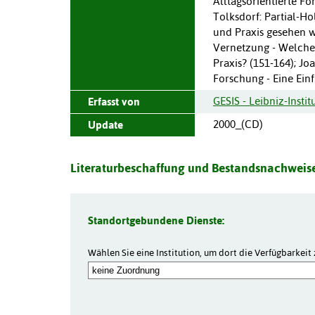
Alltagsorientierte Fo
Tolksdorf: Partial-H
und Praxis gesehen w
Vernetzung - Welchen 
Praxis? (151-164); Jo
Forschung - Eine Ein
GESIS - Leibniz-Insti
Erfasst von
2000_(CD)
Update
Literaturbeschaffung und Bestandsnachweise
Standortgebundene Dienste:
Wählen Sie eine Institution, um dort die Verfügbarkeit 