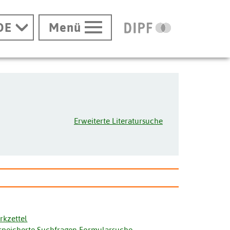
DE
Menü
Erweiterte Literatursuche
rkzettel
speicherte Suchfragen Formularsuche