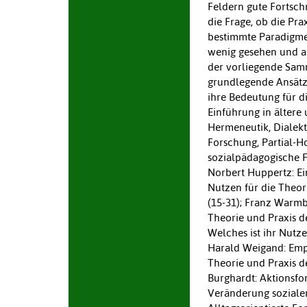
Feldern gute Fortschr
die Frage, ob die Pr
bestimmte Paradigmen
wenig gesehen und au
der vorliegende Sam
grundlegende Ansätz
ihre Bedeutung für di
Einführung in ältere
Hermeneutik, Dialekti
Forschung, Partial-H
sozialpädagogische Fo
Norbert Huppertz: Ei
Nutzen für die Theor
(15-31); Franz Warmb
Theorie und Praxis de
Welches ist ihr Nutze
Harald Weigand: Empi
Theorie und Praxis d
Burghardt: Aktionsfo
Veränderung sozialer