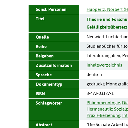
Sonst. Personen
Huppertz, Norbert (H
Titel
Theorie und Forschun
Gefälligkeitsüberset
Neuwied
:
Luchterha
Quelle
Studienbücher für so
Reihe
Literaturangaben; Per
Beigaben
Inhaltsverzeichnis
Zusatzinformation
deutsch
Sprache
gedruckt; Monografi
Dokumenttyp
3-472-03127-1
ISBN
Phänomenologie
;
Dia
Schlagwörter
Hermeneutik
;
Sozial
Praxis-Beziehung
;
In
"Die Soziale Arbeit 
Abstract