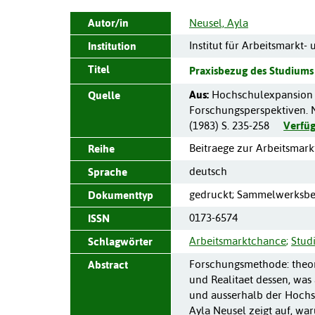
Autor/in
Neusel, Ayla
Institut für Arbeitsmarkt-
Institution
Titel
Praxisbezug des Studiums 
Aus:
Hochschulexpansion 
Quelle
Forschungsperspektiven.
(
1983
)
S. 235-258
Verfü
Beitraege zur Arbeitsmark
Reihe
deutsch
Sprache
gedruckt; Sammelwerksbe
Dokumenttyp
0173-6574
ISSN
Arbeitsmarktchance
;
Stud
Schlagwörter
Forschungsmethode: theoret
Abstract
und Realitaet dessen, was
und ausserhalb der Hochsc
Ayla Neusel zeigt auf, wa