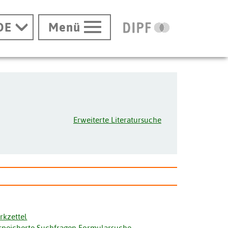
DE
Menü
Erweiterte Literatursuche
rkzettel
speicherte Suchfragen Formularsuche