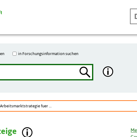
hen
in Forschungsinformation suchen
rbeitsmarktstrategie fuer ...
zeige
Me
Ge