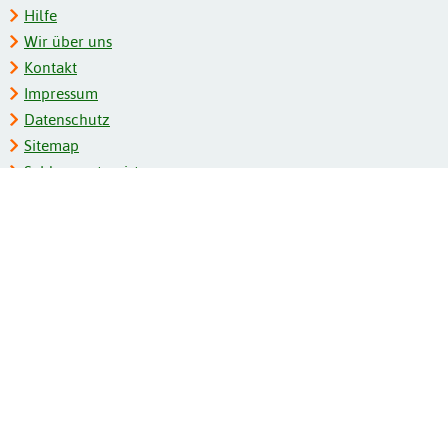
Hilfe
Wir über uns
Kontakt
Impressum
Datenschutz
Sitemap
Schlagwortregister
Personenregister
Zeitschriftenliste
Kooperationspartner
Barrierefreiheit
BITV-Feedback
Gebärdensprache
Leichte Sprache
Bildungsportale des IZB