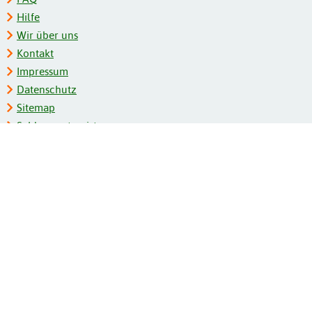
Hilfe
Wir über uns
Kontakt
Impressum
Datenschutz
Sitemap
Schlagwortregister
Personenregister
Zeitschriftenliste
Kooperationspartner
Barrierefreiheit
BITV-Feedback
Gebärdensprache
Leichte Sprache
Bildungsportale des IZB