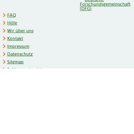
FAQ
Hilfe
Wir über uns
Kontakt
Impressum
Datenschutz
Sitemap
Schlagwortregister
Personenregister
Zeitschriftenliste
Kooperationspartner
Barrierefreiheit
BITV-Feedback
Gebärdensprache
Leichte Sprache
Bildungsportale des IZB