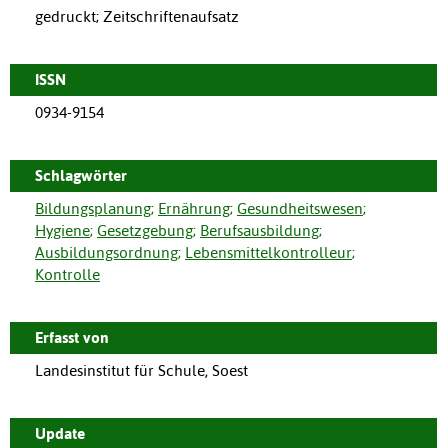
gedruckt; Zeitschriftenaufsatz
ISSN
0934-9154
Schlagwörter
Bildungsplanung
;
Ernährung
;
Gesundheitswesen
;
Hygiene
;
Gesetzgebung
;
Berufsausbildung
;
Ausbildungsordnung
;
Lebensmittelkontrolleur
;
Kontrolle
Erfasst von
Landesinstitut für Schule, Soest
Update