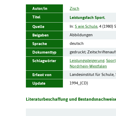
Autor/in
Zisch
Titel
Leistungsfach Sport.
In:
S wie Schule
,
4
(
1980
)
Quelle
Abbildungen
Beigaben
deutsch
Sprache
gedruckt; Zeitschriftenauf
Dokumenttyp
Leistungssteigerung
;
Spor
Schlagwörter
Nordrhein-Westfalen
Landesinstitut für Schule,
Erfasst von
1994_(CD)
Update
Literaturbeschaffung und Bestandsnachweise