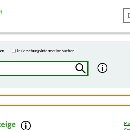
hen
in Forschungsinformation suchen
zeige
Me
Ge