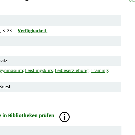
5
,
S. 23
Verfügbarkeit
satz
tgymnasium
;
Leistungskurs
;
Leibeserziehung
;
Training
;
 Soest
 in Bibliotheken prüfen