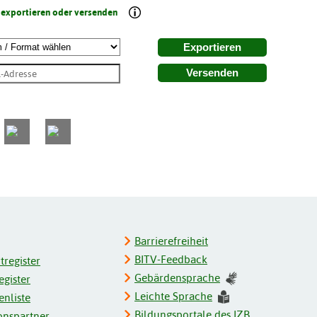
 exportieren oder versenden
Exportieren
Versenden
Barrierefreiheit
BITV-Feedback
register
Gebärdensprache
gister
Leichte Sprache
enliste
Bildungsportale des IZB
onspartner