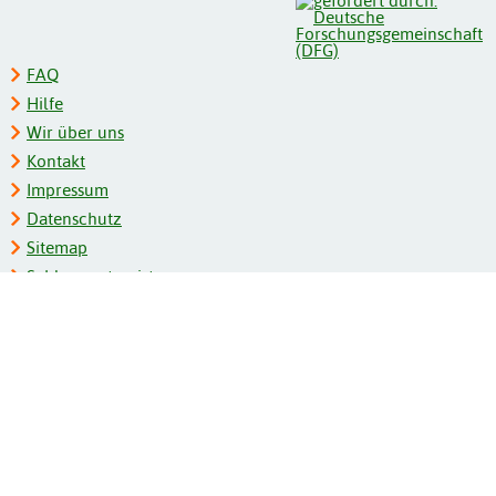
FAQ
Hilfe
Wir über uns
Kontakt
Impressum
Datenschutz
Sitemap
Schlagwortregister
Personenregister
Zeitschriftenliste
Kooperationspartner
Barrierefreiheit
BITV-Feedback
Gebärdensprache
Leichte Sprache