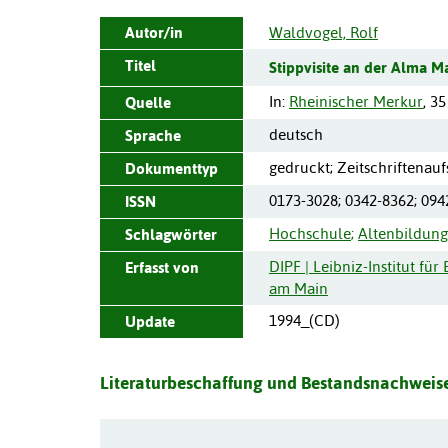
Autor/in
Waldvogel, Rolf
Titel
Stippvisite an der Alma Ma
In:
Rheinischer Merkur
,
35
Quelle
deutsch
Sprache
gedruckt; Zeitschriftenauf
Dokumenttyp
0173-3028; 0342-8362; 094
ISSN
Hochschule
;
Altenbildung
Schlagwörter
DIPF | Leibniz-Institut fü
Erfasst von
am Main
1994_(CD)
Update
Literaturbeschaffung und Bestandsnachweise