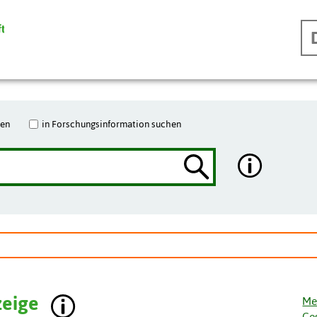
hen
in Forschungsinformation suchen
.
zeige
Me
Ge