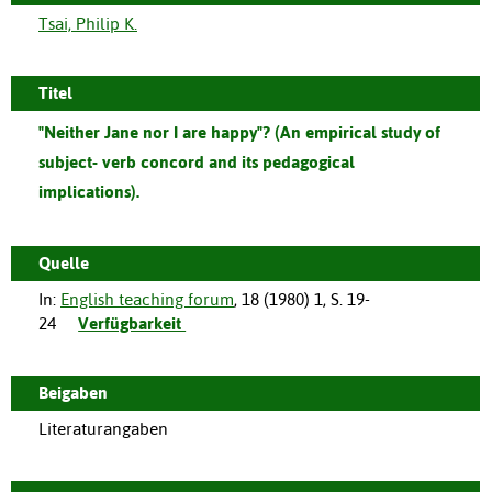
Tsai, Philip K.
Titel
"Neither Jane nor I are happy"? (An empirical study of
subject- verb concord and its pedagogical
implications).
Quelle
In:
English teaching forum
,
18
(
1980
)
1
,
S. 19-
24
Verfügbarkeit
Beigaben
Literaturangaben