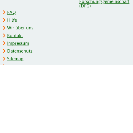
FAQ
Hilfe
Wir über uns
Kontakt
Impressum
Datenschutz
Sitemap
Schlagwortregister
Personenregister
Zeitschriftenliste
Kooperationspartner
Barrierefreiheit
BITV-Feedback
Gebärdensprache
Leichte Sprache
Bildungsportale des IZB