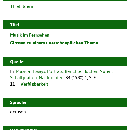
Thiel, Joern
Titel
Musik im Fernsehen.
Glossen zu einem unerschoepflichen Thema.
Quelle
In:
Musica : Essays, Porträts, Berichte, Bücher, Noten,
Schallplatten, Nachrichten
,
34
(
1980
)
1
,
S. 9-
11
Verfügbarkeit
Sprache
deutsch