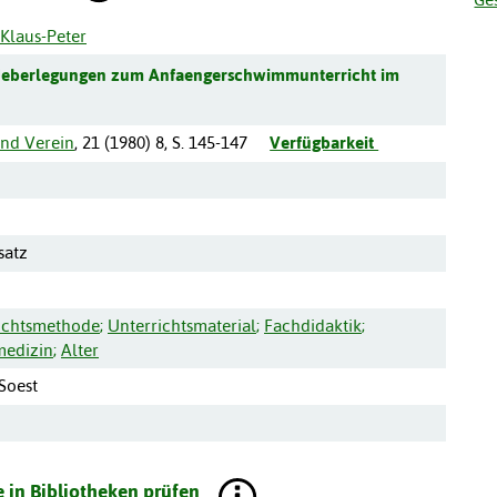
Klaus-Peter
Ueberlegungen zum Anfaengerschwimmunterricht im
und Verein
,
21
(
1980
)
8
,
S. 145-147
Verfügbarkeit
satz
ichtsmethode
;
Unterrichtsmaterial
;
Fachdidaktik
;
medizin
;
Alter
 Soest
 in Bibliotheken prüfen