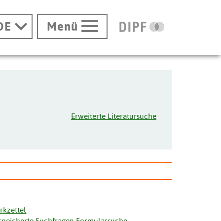
DE
Menü
Erweiterte Literatursuche
rkzettel
speicherte Suchfragen Formularsuche