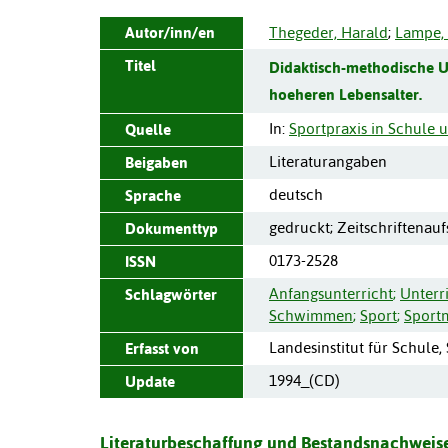
Autor/inn/en
Thegeder, Harald
;
Lampe, 
Titel
Didaktisch-methodische 
hoeheren Lebensalter.
In:
Sportpraxis in Schule 
Quelle
Literaturangaben
Beigaben
deutsch
Sprache
gedruckt; Zeitschriftenauf
Dokumenttyp
0173-2528
ISSN
Anfangsunterricht
;
Unterr
Schlagwörter
Schwimmen
;
Sport
;
Sport
Landesinstitut für Schule,
Erfasst von
1994_(CD)
Update
Literaturbeschaffung und Bestandsnachweise