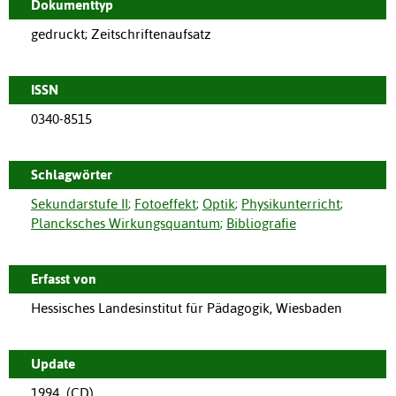
Dokumenttyp
gedruckt; Zeitschriftenaufsatz
ISSN
0340-8515
Schlagwörter
Sekundarstufe II
;
Fotoeffekt
;
Optik
;
Physikunterricht
;
Plancksches Wirkungsquantum
;
Bibliografie
Erfasst von
Hessisches Landesinstitut für Pädagogik, Wiesbaden
Update
1994_(CD)