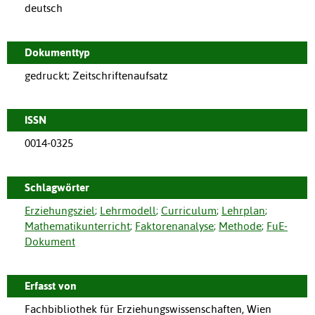
deutsch
Dokumenttyp
gedruckt; Zeitschriftenaufsatz
ISSN
0014-0325
Schlagwörter
Erziehungsziel
;
Lehrmodell
;
Curriculum
;
Lehrplan
;
Mathematikunterricht
;
Faktorenanalyse
;
Methode
;
FuE-
Dokument
Erfasst von
Fachbibliothek für Erziehungswissenschaften, Wien