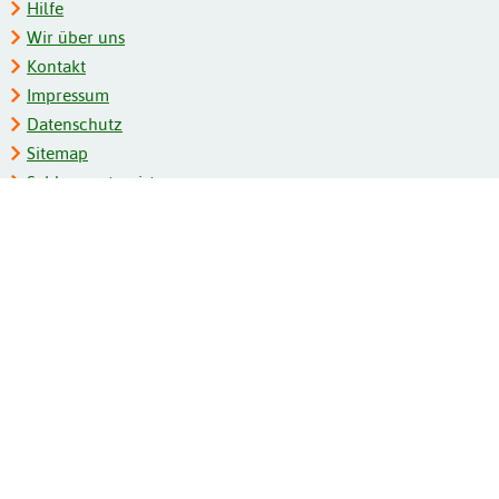
Hilfe
Wir über uns
Kontakt
Impressum
Datenschutz
Sitemap
Schlagwortregister
Personenregister
Zeitschriftenliste
Kooperationspartner
Barrierefreiheit
BITV-Feedback
Gebärdensprache
Leichte Sprache
Bildungsportale des IZB