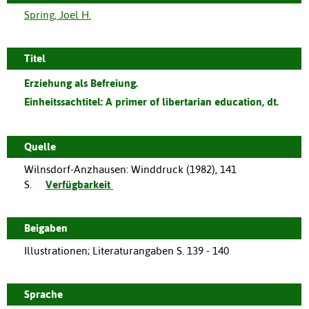
Spring, Joel H.
Titel
Erziehung als Befreiung.
Einheitssachtitel:
A primer of libertarian education, dt.
Quelle
Wilnsdorf-Anzhausen
:
Winddruck
(
1982
),
141
S.
Verfügbarkeit
Beigaben
Illustrationen; Literaturangaben S. 139 - 140
Sprache