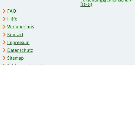
FAQ
Hilfe
Wir über uns
Kontakt
Impressum
Datenschutz
Sitemap
Schlagwortregister
Personenregister
Zeitschriftenliste
Kooperationspartner
Barrierefreiheit
BITV-Feedback
Gebärdensprache
Leichte Sprache
Bildungsportale des IZB