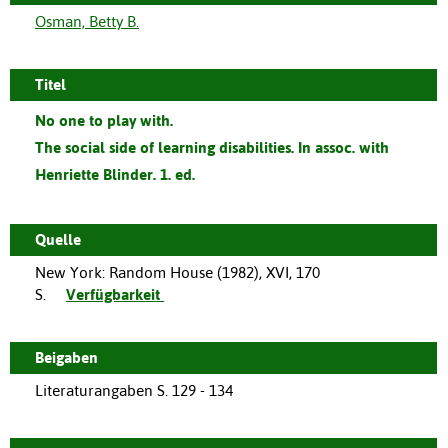
Osman, Betty B.
Titel
No one to play with.
The social side of learning disabilities. In assoc. with
Henriette Blinder. 1. ed.
Quelle
New York
:
Random House
(
1982
),
XVI, 170
S.
Verfügbarkeit
Beigaben
Literaturangaben S. 129 - 134