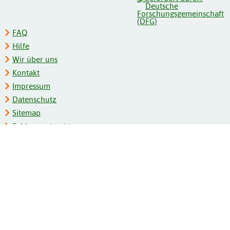
FAQ
Hilfe
Wir über uns
Kontakt
Impressum
Datenschutz
Sitemap
Schlagwortregister
Personenregister
Zeitschriftenliste
Kooperationspartner
Barrierefreiheit
BITV-Feedback
Gebärdensprache
Leichte Sprache