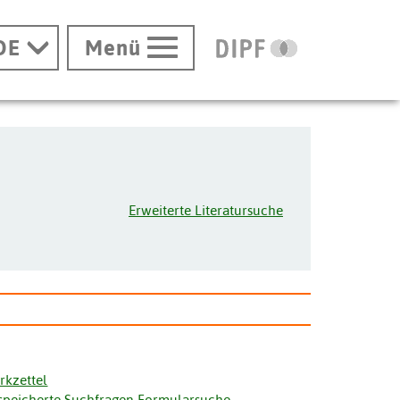
DE
Menü
Erweiterte Literatursuche
rkzettel
speicherte Suchfragen Formularsuche