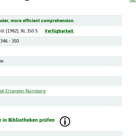
aster, more efficient comprehension.
ill
(
1982
),
XI, 350 S.
Verfügbarkeit
 346 - 350
ie
hek Erlangen-Nürnberg
 in Bibliotheken prüfen