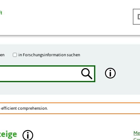
hen
in Forschungsinformation suchen
e efficient comprehension.
zeige
Me
Ge