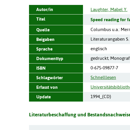
Autor/in
Laughter, Mabel Y.
Titel
Speed reading for f
Columbus u.a.
:
Merr
Quelle
Literaturangaben S.
Beigaben
englisch
Sprache
gedruckt; Monograf
Dokumenttyp
0-675-09877-7
ISBN
Schnelllesen
Schlagwörter
Universitätsbibliot
Erfasst von
1994_(CD)
Update
Literaturbeschaffung und Bestandsnachweise