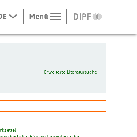
DE
Menü
Erweiterte Literatursuche
rkzettel
speicherte Suchfragen Formularsuche