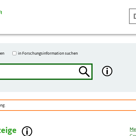
hen
in Forschungsinformation suchen
ng.
zeige
Me
Ge