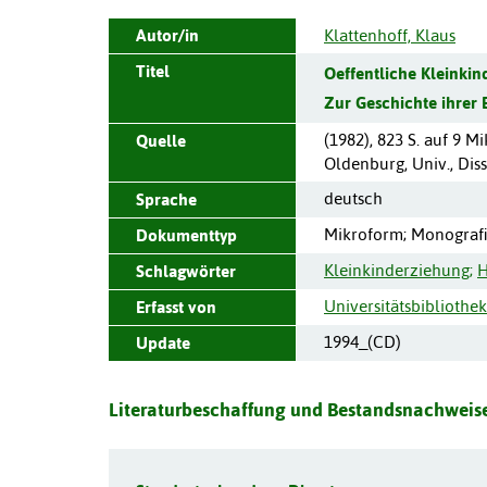
Autor/in
Klattenhoff, Klaus
Titel
Oeffentliche Kleinkin
Zur Geschichte ihrer
(
1982
),
823 S. auf 9 Mi
Quelle
Oldenburg, Univ., Diss.
deutsch
Sprache
Mikroform; Monograf
Dokumenttyp
Kleinkinderziehung
;
H
Schlagwörter
Universitätsbiblioth
Erfasst von
1994_(CD)
Update
Literaturbeschaffung und Bestandsnachweise