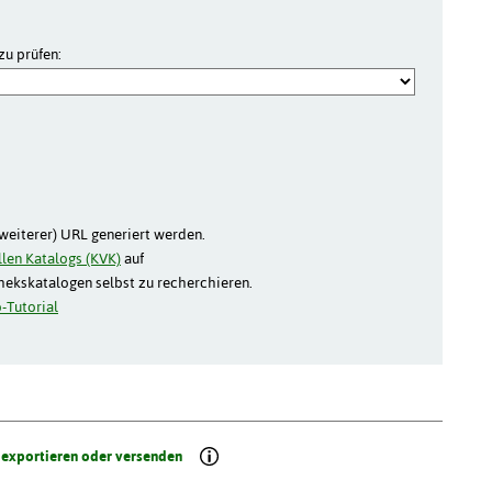
zu prüfen:
(weiterer) URL generiert werden.
len Katalogs (KVK)
auf
thekskatalogen selbst zu recherchieren.
-Tutorial
 exportieren oder versenden