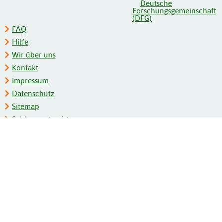
FAQ
Hilfe
Wir über uns
Kontakt
Impressum
Datenschutz
Sitemap
Schlagwortregister
Personenregister
Zeitschriftenliste
Kooperationspartner
Barrierefreiheit
BITV-Feedback
Gebärdensprache
Leichte Sprache