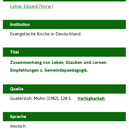
Lohse, Eduard (Vorw.)
Institution
Evangelische Kirche in Deutschland
Titel
Zusammenhang von Leben, Glauben und Lernen.
Empfehlungen z. Gemeindepaedagogik.
Quelle
Guetersloh
:
Mohn
(
1982
),
128 S.
Verfügbarkeit
Sprache
deutsch