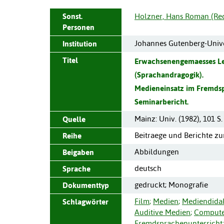
Sonst.
Holzner, Hans Roman (Red
Personen
Johannes Gutenberg-Unive
Institution
Titel
Erwachsenengemaesses Le
(Sprachandragogik).
Medieneinsatz im Fremdsp
Seminarbericht.
Mainz
:
Univ.
(
1982
),
101 S.
Quelle
Beitraege und Berichte zu
Reihe
Abbildungen
Beigaben
deutsch
Sprache
gedruckt; Monografie
Dokumenttyp
Film
;
Medien
;
Mediendidak
Schlagwörter
Auditive Medien
;
Computer
Fremdsprachenunterricht
;