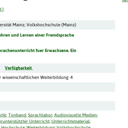
.)
rsität Mainz; Volkshochschule (Mainz)
hren und Lernen einer Fremdsprache
rachenunterricht fuer Erwachsene. Ein
Verfügbarkeit
r wissenschaftlichen Weiterbildung. 4
tik
;
Tonband
;
Sprachlabor
;
Audiovisuelle Medien
;
unterstützter Unterricht
;
Unterrichtsmaterial
;
Hochschule
;
Weiterbildung
;
Volkshochschule