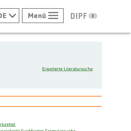
DE
Menü
Erweiterte Literatursuche
rkzettel
speicherte Suchfragen Formularsuche