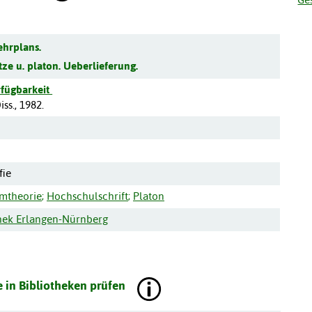
ehrplans.
ze u. platon. Ueberlieferung.
fügbarkeit
ss., 1982.
fie
mtheorie
;
Hochschulschrift
;
Platon
thek Erlangen-Nürnberg
 in Bibliotheken prüfen