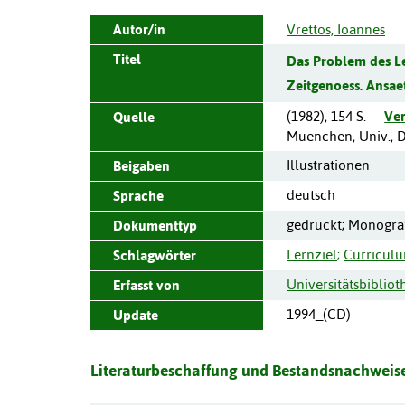
Autor/in
Vrettos, Ioannes
Titel
Das Problem des L
Zeitgenoess. Ansaet
(
1982
),
154 S.
Ver
Quelle
Muenchen, Univ., Di
Illustrationen
Beigaben
deutsch
Sprache
gedruckt; Monogra
Dokumenttyp
Lernziel
;
Curriculu
Schlagwörter
Universitätsbiblio
Erfasst von
1994_(CD)
Update
Literaturbeschaffung und Bestandsnachweise