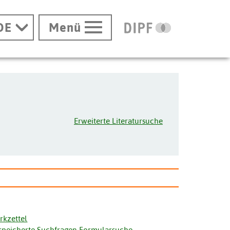
DE
Menü
Erweiterte Literatursuche
rkzettel
speicherte Suchfragen Formularsuche