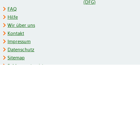
FAQ
Hilfe
Wir über uns
Kontakt
Impressum
Datenschutz
Sitemap
Schlagwortregister
Personenregister
Zeitschriftenliste
Kooperationspartner
Barrierefreiheit
BITV-Feedback
Gebärdensprache
Leichte Sprache
Bildungsportale des IZB