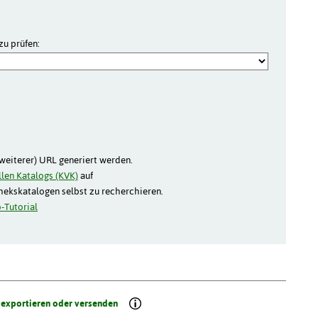
zu prüfen:
(weiterer) URL generiert werden.
len Katalogs (KVK)
auf
thekskatalogen selbst zu recherchieren.
-Tutorial
 exportieren oder versenden