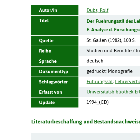
Autor/in
Dubs, Rolf
Titel
Der Fuehrungsstil des Le
E. Analyse d. Forschungs
St. Gallen
(
1982
),
108 S.
Quelle
Studien und Berichte / In
Reihe
deutsch
Sprache
gedruckt; Monografie
Dokumenttyp
Führungsstil
;
Lehrerverh
Schlagwörter
Universitätsbibliothek 
Erfasst von
1994_(CD)
Update
Literaturbeschaffung und Bestandsnachweise