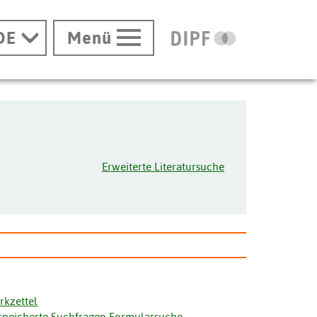
DE
Menü
Erweiterte Literatursuche
rkzettel
speicherte Suchfragen Formularsuche