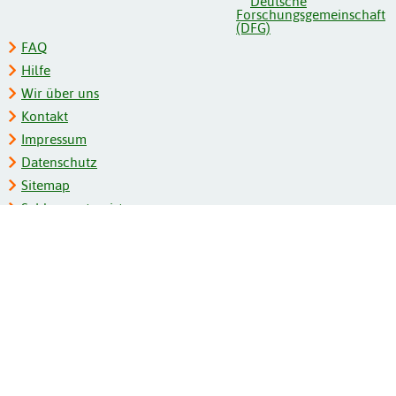
FAQ
Hilfe
Wir über uns
Kontakt
Impressum
Datenschutz
Sitemap
Schlagwortregister
Personenregister
Zeitschriftenliste
Kooperationspartner
Barrierefreiheit
BITV-Feedback
Gebärdensprache
Leichte Sprache
Bildungsportale des IZB