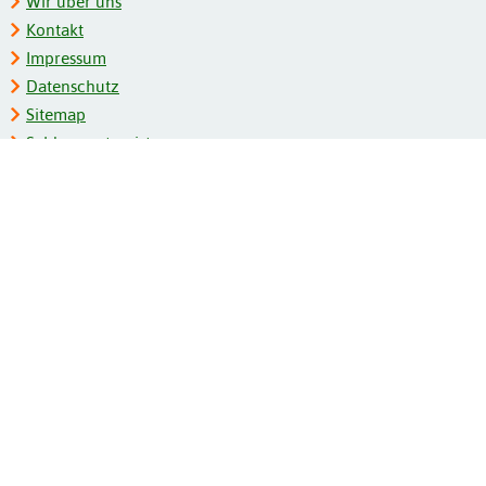
Wir über uns
Kontakt
Impressum
Datenschutz
Sitemap
Schlagwortregister
Personenregister
Zeitschriftenliste
Kooperationspartner
Barrierefreiheit
BITV-Feedback
Gebärdensprache
Leichte Sprache
Bildungsportale des IZB