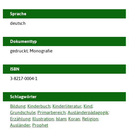
Sprache
deutsch
Dokumenttyp
gedruckt; Monografie
ISBN
3-8217-0004-1
Schlagwörter
Bildung
;
Kinderbuch
;
Kinderliteratur
;
Kind
;
Grundschule
;
Primarbereich
;
Ausländerpädagogik
;
Erzählung
;
Illustration
;
Islam
;
Koran
;
Religion
;
Ausländer
;
Prophet