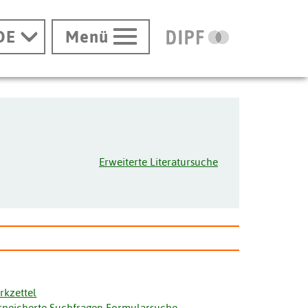
DE
Menü
Erweiterte Literatursuche
rkzettel
speicherte Suchfragen Formularsuche