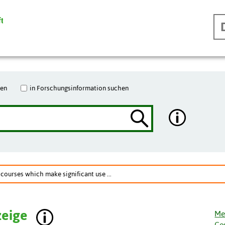
hen
in Forschungsinformation suchen
courses which make significant use ...
zeige
Me
Ge