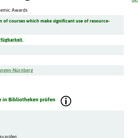
demic Awards
n of courses which make significant use of resource-
rfügbarkeit
langen-Nürnberg
 in Bibliotheken prüfen
zu prüfen: