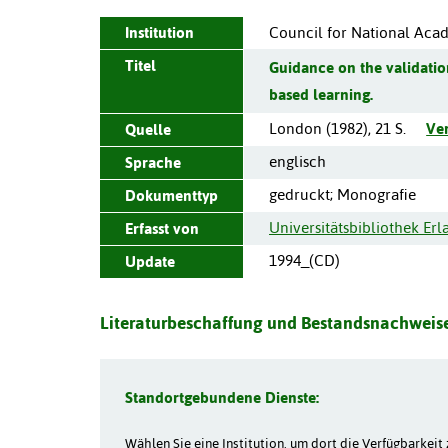
Institution
Council for National Aca
Titel
Guidance on the validatio
based learning.
London
(
1982
),
21 S.
Ve
Quelle
englisch
Sprache
gedruckt; Monografie
Dokumenttyp
Universitätsbibliothek Er
Erfasst von
1994_(CD)
Update
Literaturbeschaffung und Bestandsnachweise
Standortgebundene Dienste:
Wählen Sie eine Institution, um dort die Verfügbarkeit 