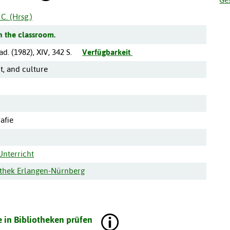
C. (Hrsg.)
 the classroom.
ad.
(
1982
),
XIV, 342 S.
Verfügbarkeit
t, and culture
afie
Unterricht
iothek Erlangen-Nürnberg
 in Bibliotheken prüfen