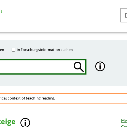
hen
in Forschungsinformation suchen
ical context of teaching reading.
zeige
Me
Ge