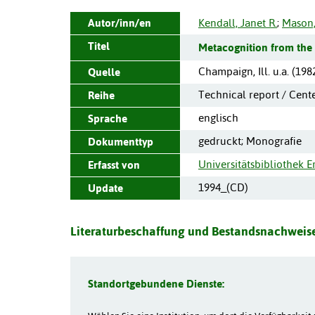
Autor/inn/en
Kendall, Janet R.
;
Mason,
Titel
Metacognition from the h
Champaign, Ill. u.a.
(
198
Quelle
Technical report / Cente
Reihe
englisch
Sprache
gedruckt; Monografie
Dokumenttyp
Universitätsbibliothek 
Erfasst von
1994_(CD)
Update
Literaturbeschaffung und Bestandsnachweise
Standortgebundene Dienste: