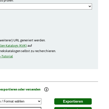
zu prüfen:
(weiterer) URL generiert werden.
len Katalogs (KVK)
auf
thekskatalogen selbst zu recherchieren.
-Tutorial
 exportieren oder versenden
Exportieren