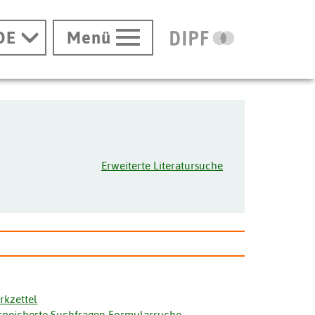
DE
Menü
Erweiterte Literatursuche
rkzettel
speicherte Suchfragen Formularsuche