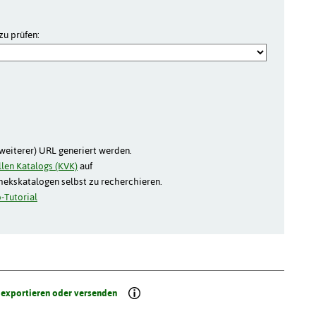
zu prüfen:
(weiterer) URL generiert werden.
len Katalogs (KVK)
auf
thekskatalogen selbst zu recherchieren.
-Tutorial
 exportieren oder versenden