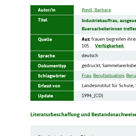
Autor/in
Riedl, Barbara
Titel
Industriekauffrau, ausgeue
Bueroarbeiterinnen treffen
Aus:
frauen begreifen ihren
Quelle
105
Verfügbarkeit
deutsch
Sprache
gedruckt; Sammelwerksbe
Dokumenttyp
Frau
;
Berufssituation
;
Beru
Schlagwörter
Landesinstitut für Schule,
Erfasst von
1994_(CD)
Update
Literaturbeschaffung und Bestandsnachweise