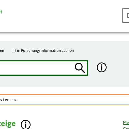
hen
in Forschungsinformation suchen
s Lernens.
zeige
Me
Ge