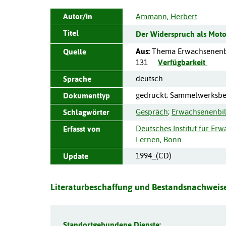
Autor/in
Ammann, Herbert
Titel
Der Widerspruch als Moto
Aus:
Thema Erwachsenenb
Quelle
131
Verfügbarkeit
deutsch
Sprache
gedruckt; Sammelwerksbe
Dokumenttyp
Gespräch
;
Erwachsenenbi
Schlagwörter
Deutsches Institut für Er
Erfasst von
Lernen, Bonn
1994_(CD)
Update
Literaturbeschaffung und Bestandsnachweise
Standortgebundene Dienste: