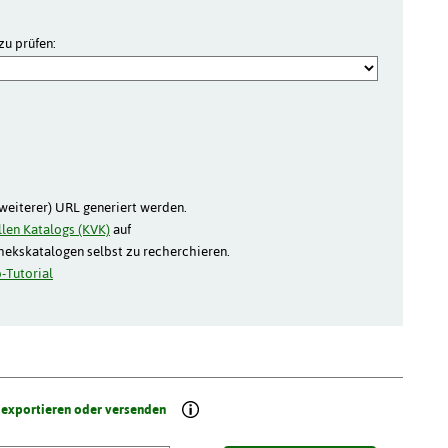
zu prüfen:
(weiterer) URL generiert werden.
len Katalogs (KVK)
auf
thekskatalogen selbst zu recherchieren.
-Tutorial
 exportieren oder versenden