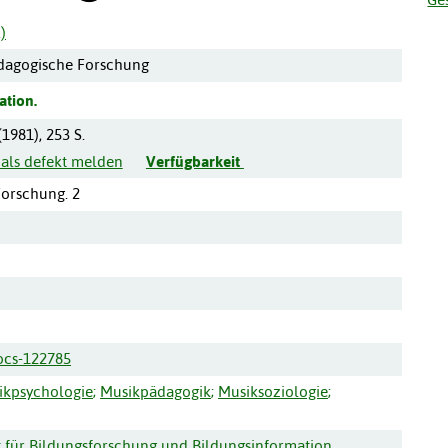
)
ädagogische Forschung
ation.
(
1981
),
253 S.
 als defekt melden
Verfügbarkeit
orschung. 2
ocs-122785
ikpsychologie
;
Musikpädagogik
;
Musiksoziologie
;
ut für Bildungsforschung und Bildungsinformation,