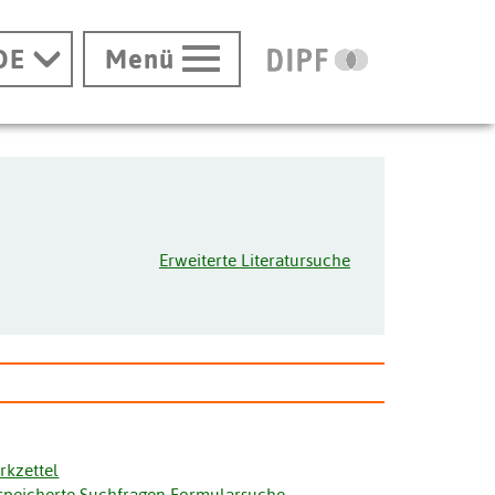
DE
Menü
Erweiterte Literatursuche
rkzettel
speicherte Suchfragen Formularsuche