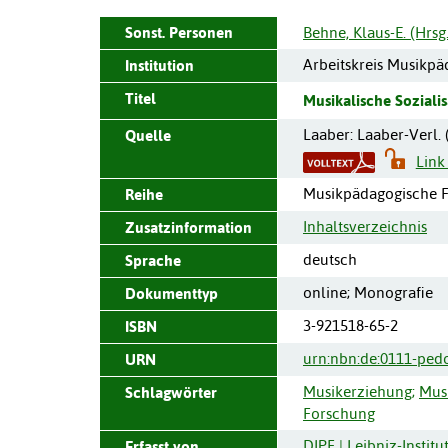
Sonst. Personen
Behne, Klaus-E. (Hrsg.
Arbeitskreis Musikp
Institution
Titel
Musikalische Sozialis
Laaber
:
Laaber-Verl.
Quelle
Link
Musikpädagogische F
Reihe
Inhaltsverzeichnis
Zusatzinformation
deutsch
Sprache
online; Monografie
Dokumenttyp
3-921518-65-2
ISBN
urn:nbn:de:0111-ped
URN
Musikerziehung
;
Mus
Schlagwörter
Forschung
DIPF | Leibniz-Instit
Erfasst von