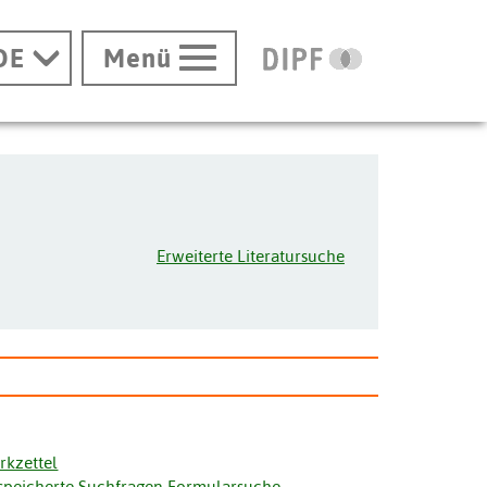
DE
Menü
Erweiterte Literatursuche
rkzettel
speicherte Suchfragen Formularsuche