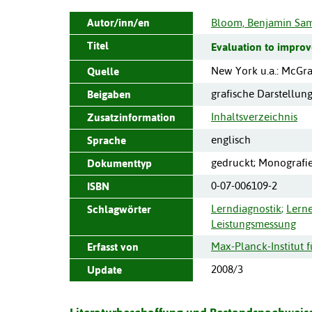
Autor/inn/en
Bloom, Benjamin Sa
Titel
Evaluation to improv
New York u.a.
:
McGra
Quelle
grafische Darstellun
Beigaben
Inhaltsverzeichnis
Zusatzinformation
englisch
Sprache
gedruckt; Monografi
Dokumenttyp
0-07-006109-2
ISBN
Lerndiagnostik
;
Lerne
Schlagwörter
Leistungsmessung
Max-Planck-Institut f
Erfasst von
2008/3
Update