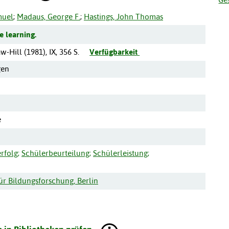
muel
;
Madaus, George F.
;
Hastings, John Thomas
e learning.
w-Hill
(
1981
),
IX, 356 S.
Verfügbarkeit
gen
e
rfolg
;
Schülerbeurteilung
;
Schülerleistung
;
ür Bildungsforschung, Berlin