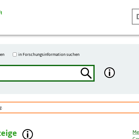
hen
in Forschungsinformation suchen
g.
zeige
Me
Ge