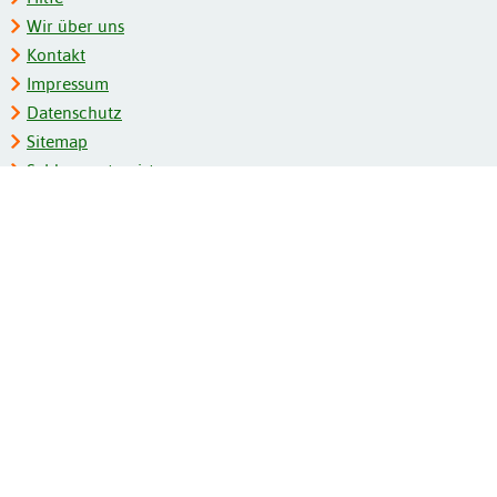
Wir über uns
Kontakt
Impressum
Datenschutz
Sitemap
Schlagwortregister
Personenregister
Zeitschriftenliste
Kooperationspartner
Barrierefreiheit
BITV-Feedback
Gebärdensprache
Leichte Sprache
Bildungsportale des IZB