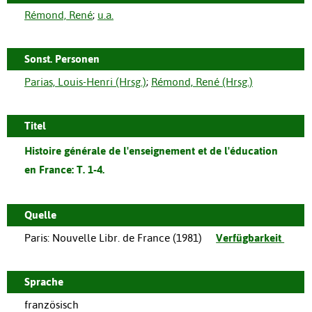
Rémond, René
;
u.a.
Sonst. Personen
Parias, Louis-Henri (Hrsg.)
;
Rémond, René (Hrsg.)
Titel
Histoire générale de l'enseignement et de l'éducation
en France: T. 1-4.
Quelle
Paris
:
Nouvelle Libr. de France
(
1981
)
Verfügbarkeit
Sprache
französisch