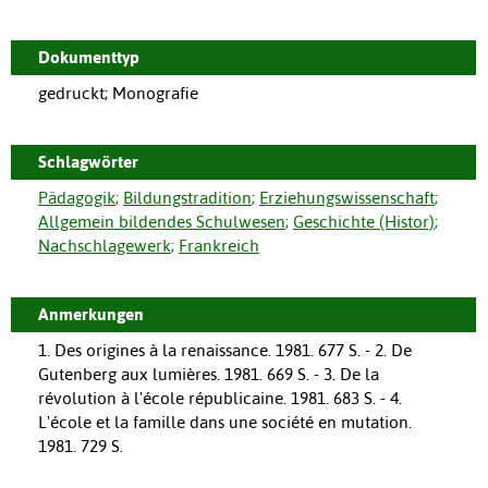
Dokumenttyp
gedruckt; Monografie
Schlagwörter
Pädagogik
;
Bildungstradition
;
Erziehungswissenschaft
;
Allgemein bildendes Schulwesen
;
Geschichte (Histor)
;
Nachschlagewerk
;
Frankreich
Anmerkungen
1. Des origines à la renaissance. 1981. 677 S. - 2. De
Gutenberg aux lumières. 1981. 669 S. - 3. De la
révolution à l'école républicaine. 1981. 683 S. - 4.
L'école et la famille dans une société en mutation.
1981. 729 S.