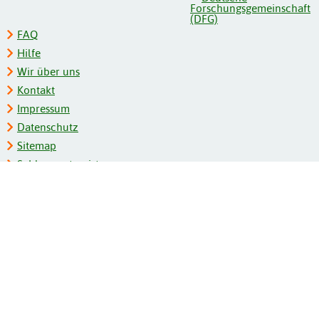
FAQ
Hilfe
Wir über uns
Kontakt
Impressum
Datenschutz
Sitemap
Schlagwortregister
Personenregister
Zeitschriftenliste
Kooperationspartner
Barrierefreiheit
BITV-Feedback
Gebärdensprache
Leichte Sprache
Bildungsportale des IZB